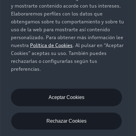
y mostrarte contenido acorde con tus intereses.
Seminuevos
Quiero un Audi nuevo
Elaboraremos perfiles con los datos que
obtengamos sobre tu comportamiento y sobre tu
Contacto
uso de la web para mostrarte así contenido
Audi Certified :plus
personalizado. Para obtener más información lee
nuestra
Política de Cookies
. Al pulsar en “Aceptar
Contáctanos
Cookies” aceptas su uso. También puedes
Citas de servicio
rechazarlas o configurarlas según tus
preferencias.
Información de vehículo nuevo
©2025 Audi de México división de Volkswagen de
México S.A. de C.V. Todos los derechos reservados.
Utilizamos cookies para mejorar nuestro sitio
Aceptar Cookies
web y tu experiencia en línea. Al continuar
navegando en este sitio web, aceptas el uso de
cookies.
Rechazar Cookies
Aviso de privacidad
Audi de México
myAudi