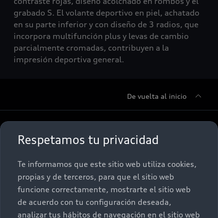
contraste rojas, diseño acolchado en rombos y el
grabado S. El volante deportivo en piel, achatado
en su parte inferior y con diseño de 3 radios, que
incorpora multifunción plus y levas de cambio
parcialmente cromadas, contribuyen a la
impresión deportiva general.
De vuelta al inicio
Sobre Nosotros
Respetamos tu privacidad
Promociones
Conócenos
Te informamos que este sitio web utiliza cookies,
propias y de terceros, para que el sitio web
Postventa
Nuestras Promociones
funcione correctamente, mostrarte el sitio web
de acuerdo con tu configuración deseada,
Autos Nuevos
Audi Aftersales
analizar tus hábitos de navegación en el sitio web